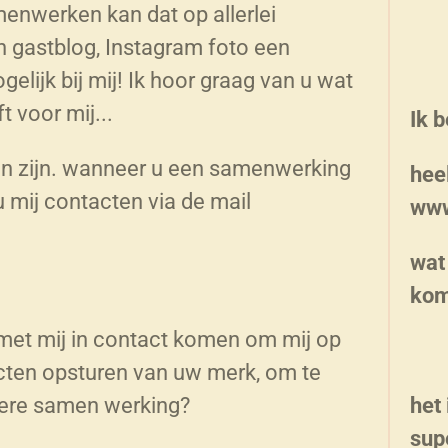
enwerken kan dat op allerlei
n gastblog, Instagram foto een
gelijk bij mij! Ik hoor graag van u wat
t voor mij...
Ik 
in zijn. wanneer u een samenwerking
hee
u mij contacten via de mail
www
wat 
kom
u met mij in contact komen om mij op
ducten opsturen van uw merk, om te
dere samen werking?
het 
supe