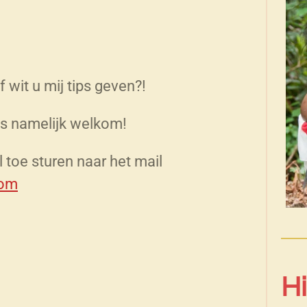
 wit u mij tips geven?!
 is namelijk welkom!
l toe sturen naar het mail
com
H