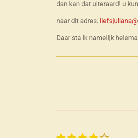
dan kan dat uiteraard! u kun
naar dit adres:
liefsjuliana
Daar sta ik namelijk helema
1
2
3
4
5
S
R