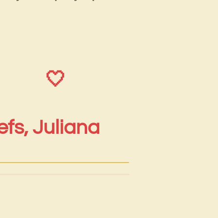
🤍
efs, Juliana