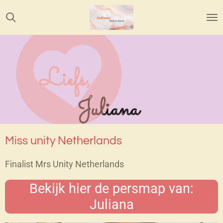
Ga
direct
naar
de
hoofdinhoud
Miss unity Netherlands
Finalist Mrs Unity Netherlands
Bekijk hier de persmap van:
Juliana