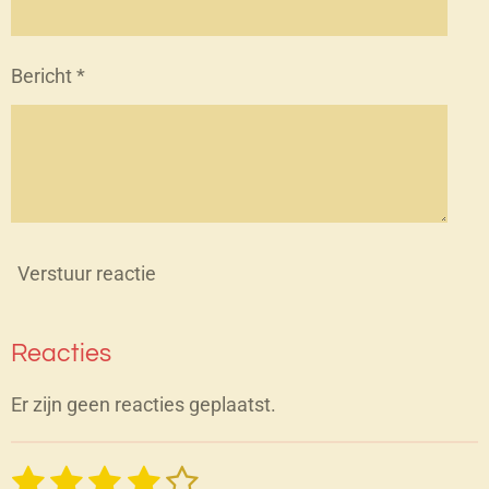
Bericht *
Verstuur reactie
Reacties
Er zijn geen reacties geplaatst.
1
2
3
4
5
S
R