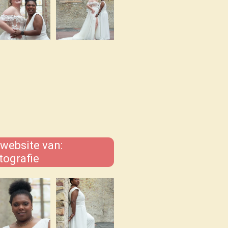
 website van:
tografie