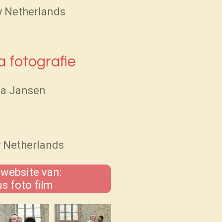
ty Netherlands
a fotografie
na Jansen
y Netherlands
 website van:
us foto film